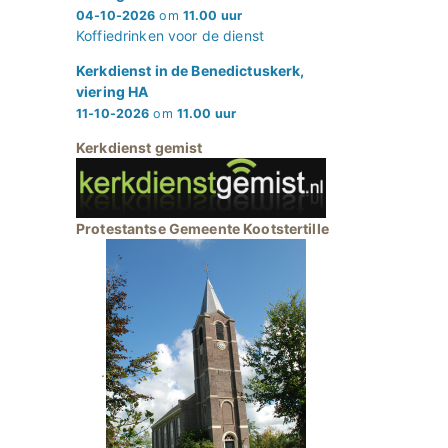
04-10-2026
om
11.00 uur
Koffiedrinken voor de dienst
Kerkdienst in de Benedictuskerk,
viering HA
11-10-2026
om
11.00 uur
Kerkdienst gemist
Protestantse Gemeente Kootstertille
.