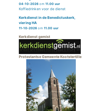
04-10-2026
om
11.00 uur
Koffiedrinken voor de dienst
Kerkdienst in de Benedictuskerk,
viering HA
11-10-2026
om
11.00 uur
Kerkdienst gemist
Protestantse Gemeente Kootstertille
.