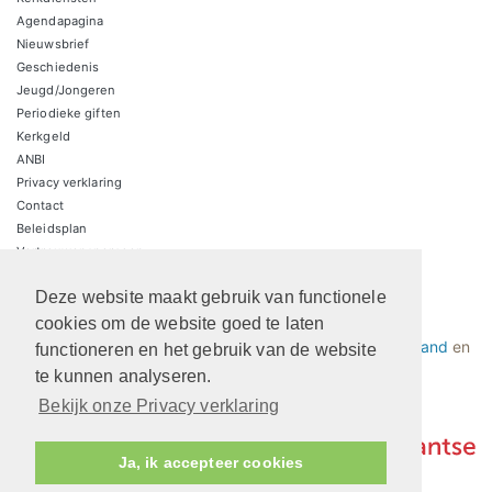
Agendapagina
Nieuwsbrief
Geschiedenis
Jeugd/Jongeren
Periodieke giften
Kerkgeld
ANBI
Privacy verklaring
Contact
Beleidsplan
Vertrouwenspersoon
Deze website maakt gebruik van functionele
Protestantsekerk.net is een samenwerking tussen de
cookies om de website goed te laten
dienstenorganisatie van de
Protestantse Kerk in Nederland
en
functioneren en het gebruik van de website
Human Content Mediaproducties B.V.
te kunnen analyseren.
Bekijk onze Privacy verklaring
Ja, ik accepteer cookies