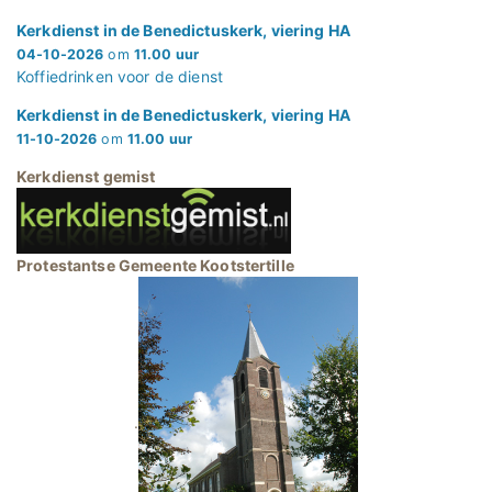
Kerkdienst in de Benedictuskerk, viering HA
04-10-2026
om
11.00 uur
Koffiedrinken voor de dienst
Kerkdienst in de Benedictuskerk, viering HA
11-10-2026
om
11.00 uur
Kerkdienst gemist
Protestantse Gemeente Kootstertille
.