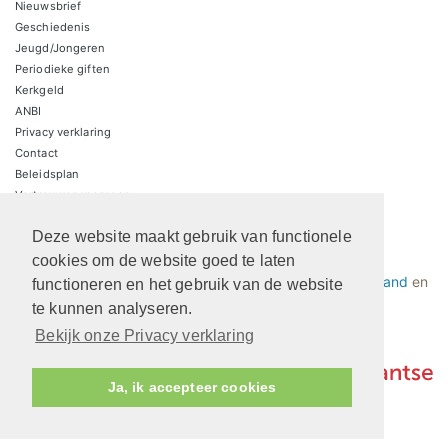
Nieuwsbrief
Geschiedenis
Jeugd/Jongeren
Periodieke giften
Kerkgeld
ANBI
Privacy verklaring
Contact
Beleidsplan
Vertrouwenspersoon
Deze website maakt gebruik van functionele
Protestantsekerk.net is een samenwerking tussen de
cookies om de website goed te laten
dienstenorganisatie van de
Protestantse Kerk in Nederland
en
functioneren en het gebruik van de website
Human Content Mediaproducties B.V.
te kunnen analyseren.
Bekijk onze Privacy verklaring
Ja, ik accepteer cookies