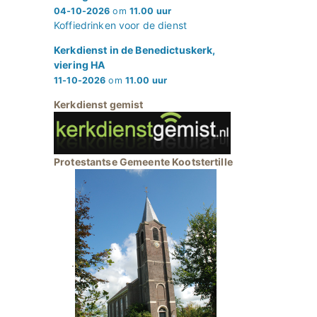
04-10-2026
om
11.00 uur
Koffiedrinken voor de dienst
Kerkdienst in de Benedictuskerk,
viering HA
11-10-2026
om
11.00 uur
Kerkdienst gemist
Protestantse Gemeente Kootstertille
.