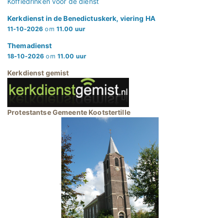
Koffiedrinken voor de dienst
Kerkdienst in de Benedictuskerk, viering HA
11-10-2026
om
11.00 uur
Themadienst
18-10-2026
om
11.00 uur
Kerkdienst gemist
Protestantse Gemeente Kootstertille
.