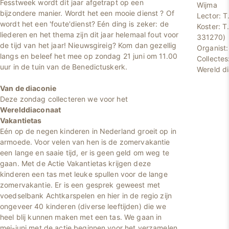
Fesstweek wordt dit jaar afgetrapt op een
Wijma
bijzondere manier. Wordt het een mooie dienst ? Of
Lector: T
wordt het een 'foute'dienst? Eén ding is zeker: de
Koster: T
liederen en het thema zijn dit jaar helemaal fout voor
331270)
de tijd van het jaar! Nieuwsgireig? Kom dan gezellig
Organist:
langs en beleef het mee op zondag 21 juni om 11.00
Collectes
uur in de tuin van de Benedictuskerk.
Wereld d
Van de diaconie
Deze zondag collecteren we voor het
Werelddiaconaat
Vakantietas
Eén op de negen kinderen in Nederland groeit op in
armoede. Voor velen van hen is de zomervakantie
een lange en saaie tijd, er is geen geld om weg te
gaan. Met de Actie Vakantietas krijgen deze
kinderen een tas met leuke spullen voor de lange
zomervakantie. Er is een gesprek geweest met
voedselbank Achtkarspelen en hier in de regio zijn
ongeveer 40 kinderen (diverse leeftijden) die we
heel blij kunnen maken met een tas. We gaan in
mei-juni met de actie beginnen voor het verzamelen