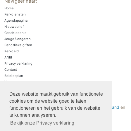
Navigeer naar:
Home
Kerkdiensten
Agendapagina
Nieuwsbrief
Geschiedenis
Jeugd/Jongeren
Periodieke giften
Kerkgeld
ANBI
Privacy verklaring
Contact
Beleidsplan
Vertrouwenspersoon
Deze website maakt gebruik van functionele
Protestantsekerk.net is een samenwerking tussen de
cookies om de website goed te laten
dienstenorganisatie van de
Protestantse Kerk in Nederland
en
functioneren en het gebruik van de website
Human Content Mediaproducties B.V.
te kunnen analyseren.
Bekijk onze Privacy verklaring