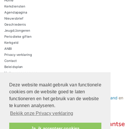
Home
Kerkdiensten
Agendapagina
Nieuwsbrief
Geschiedenis
Jeugd/Jongeren
Periodieke giften
Kerkgeld
ANBI
Privacy verklaring
Contact
Beleidsplan
Vertrouwenspersoon
Deze website maakt gebruik van functionele
Protestantsekerk.net is een samenwerking tussen de
cookies om de website goed te laten
dienstenorganisatie van de
Protestantse Kerk in Nederland
en
functioneren en het gebruik van de website
Human Content Mediaproducties B.V.
te kunnen analyseren.
Bekijk onze Privacy verklaring
Ja, ik accepteer cookies