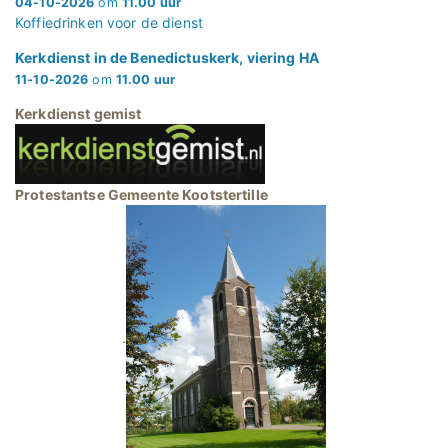
04-10-2026
om
11.00 uur
Koffiedrinken voor de dienst
Kerkdienst in de Benedictuskerk, viering HA
11-10-2026
om
11.00 uur
Kerkdienst gemist
Protestantse Gemeente Kootstertille
.