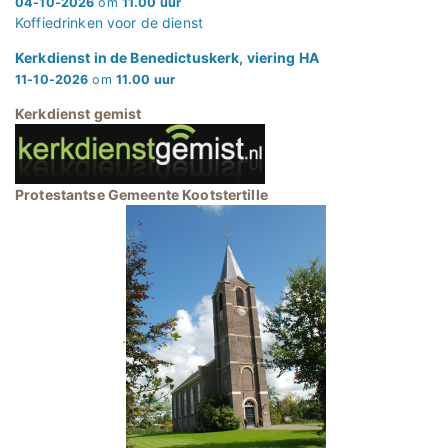
04-10-2026
om
11.00 uur
Koffiedrinken voor de dienst
Kerkdienst in de Benedictuskerk, viering HA
11-10-2026
om
11.00 uur
Kerkdienst gemist
Protestantse Gemeente Kootstertille
.