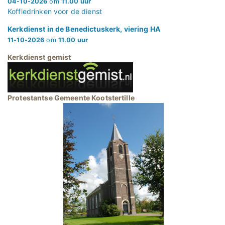
04-10-2026
om
11.00 uur
Koffiedrinken voor de dienst
Kerkdienst in de Benedictuskerk, viering HA
11-10-2026
om
11.00 uur
Kerkdienst gemist
Protestantse Gemeente Kootstertille
.